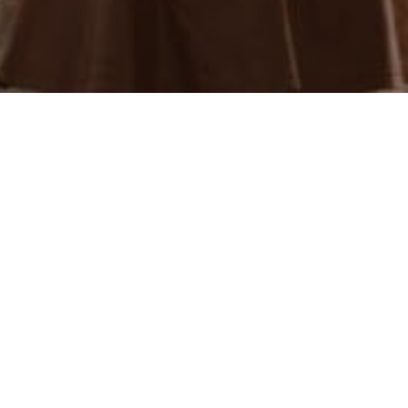
CONNECT WITH
US
GET IN TOUCH
Błąd:
Brak formularza kontaktowego.
INSTAGRAM
@REFLECTOR.THEME2